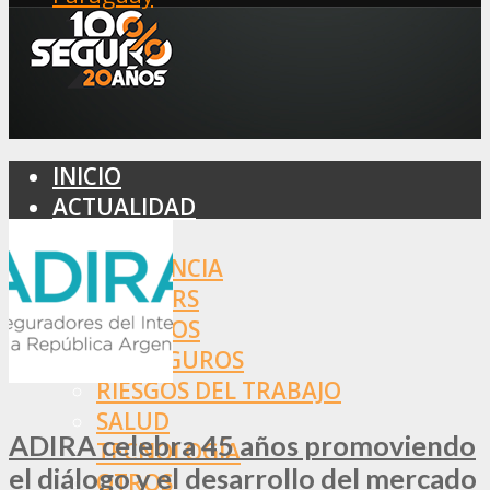
INICIO
ACTUALIDAD
MERCADO
ASISTENCIA
BROKERS
SEGUROS
REASEGUROS
RIESGOS DEL TRABAJO
SALUD
ADIRA celebra 45 años promoviendo
TECNOLOGÍA
el diálogo y el desarrollo del mercado
OTROS