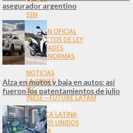
asegurador argentino
NORMAS
SSN
SRT
BOLETÍN OFICIAL
PROYECTOS DE LEY
SOCIEDADES
OTRAS NORMAS
INNOVACIÓN
NOTICIAS
LA CONFE
Alza en motos y baja en autos: así
ITC
fueron los patentamientos de julio
INESE – FÜTURE LATAM
INTERNACIONALES
AMÉRICA LATINA
ESTADOS UNIDOS
EUROPA