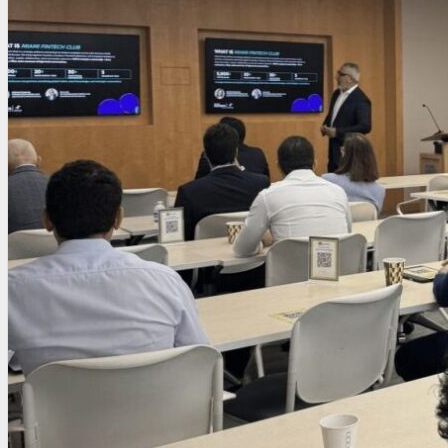
OTRAS NORMAS
INNOVACIÓN
NOTICIAS
LA CONFE
ITC
INESE – FÜTURE LATAM
INTERNACIONALES
AMÉRICA LATINA
ESTADOS UNIDOS
EUROPA
RESTO DEL MUNDO
PREVENCIÓN
MEDIOAMBIENTE
RIESGOS DEL TRABAJO
SALUD
SEGURIDAD