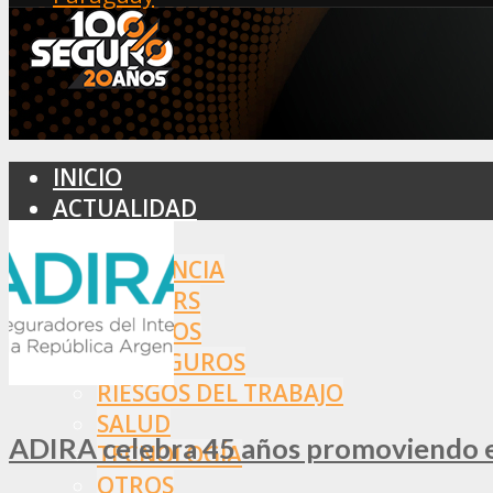
INICIO
ACTUALIDAD
MERCADO
ASISTENCIA
BROKERS
SEGUROS
REASEGUROS
RIESGOS DEL TRABAJO
SALUD
ADIRA celebra 45 años promoviendo el
TECNOLOGÍA
OTROS