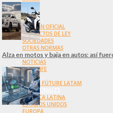
NORMAS
SSN
SRT
BOLETÍN OFICIAL
PROYECTOS DE LEY
SOCIEDADES
OTRAS NORMAS
Alza en motos y baja en autos: así fue
INNOVACIÓN
NOTICIAS
LA CONFE
ITC
INESE – FÜTURE LATAM
INTERNACIONALES
AMÉRICA LATINA
ESTADOS UNIDOS
EUROPA