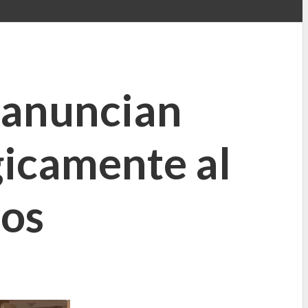
 anuncian
gicamente al
ros