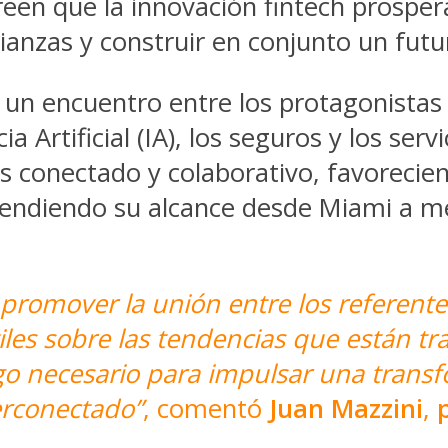
en que la innovación fintech prospera
lianzas y construir en conjunto un futu
un encuentro entre los protagonistas l
ia Artificial (IA), los seguros y los se
 conectado y colaborativo, favoreciend
xtendiendo su alcance desde Miami a m
omover la unión entre los referentes 
es sobre las tendencias que están tra
zgo necesario para impulsar una transf
erconectado”
, comentó
Juan Mazzini
,