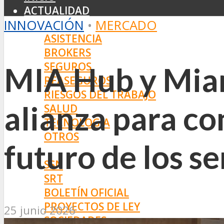
ACTUALIDAD
INNOVACIÓN
•
MERCADO
MERCADO
ASISTENCIA
BROKERS
SEGUROS
MIA Hub y Miam
REASEGUROS
RIESGOS DEL TRABAJO
alianza para co
SALUD
TECNOLOGÍA
OTROS
futuro de los se
NORMAS
SSN
SRT
BOLETÍN OFICIAL
PROYECTOS DE LEY
25 junio 2026
SOCIEDADES