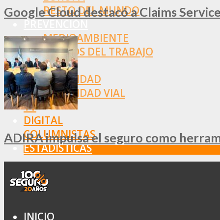
RESTO DEL MUNDO
Google Cloud destacó a Claims Services
PREVENCIÓN
MEDIOAMBIENTE
RIESGOS DEL TRABAJO
SALUD
SEGURIDAD
SEGURIDAD VIAL
TV
DIGITAL
COLUMNISTAS
ADIRA impulsa el seguro como herramie
ESTADÍSTICAS
INICIO