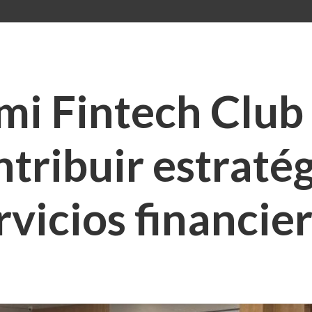
i Fintech Club
ntribuir estraté
rvicios financie