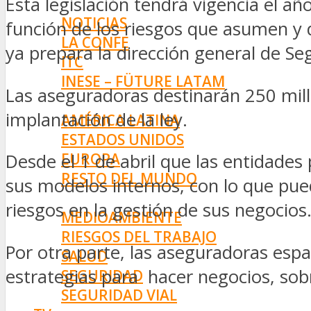
Esta legislación tendrá vigencia el añ
INNOVACIÓN
NOTICIAS
función de los riesgos que asumen y 
LA CONFE
ya prepara la dirección general de Se
ITC
INESE – FÜTURE LATAM
Las aseguradoras destinarán 250 mil
INTERNACIONALES
implantación de la ley.
AMÉRICA LATINA
ESTADOS UNIDOS
EUROPA
Desde el 1 de abril que las entidades 
RESTO DEL MUNDO
sus modelos internos, con lo que puede
PREVENCIÓN
riesgos en la gestión de sus negocios
MEDIOAMBIENTE
RIESGOS DEL TRABAJO
Por otra parte, las aseguradoras esp
SALUD
estrategias para hacer negocios, sobr
SEGURIDAD
SEGURIDAD VIAL