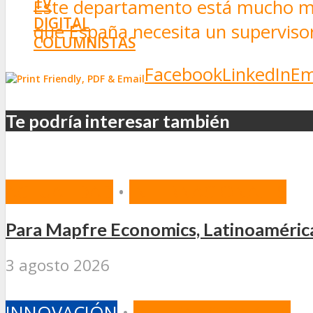
TV
Este departamento está mucho mej
DIGITAL
que España necesita un superviso
COLUMNISTAS
ESTADÍSTICAS
Facebook
LinkedIn
Em
Te podría interesar también
ACTUALIDAD
•
INTERNACIONALES
Para Mapfre Economics, Latinoamérica 
3 agosto 2026
INNOVACIÓN
•
INTERNACIONALES