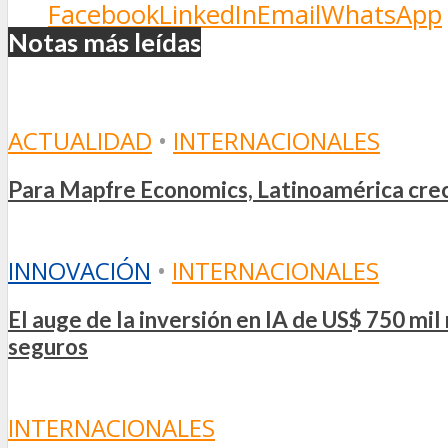
Facebook
LinkedIn
Email
WhatsApp
Notas más leídas
ACTUALIDAD
•
INTERNACIONALES
Para Mapfre Economics, Latinoamérica crece
INNOVACIÓN
•
INTERNACIONALES
El auge de la inversión en IA de US$ 750 mi
seguros
INTERNACIONALES