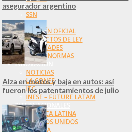
asegurador argentino
NORMAS
SSN
SRT
BOLETÍN OFICIAL
PROYECTOS DE LEY
SOCIEDADES
OTRAS NORMAS
INNOVACIÓN
NOTICIAS
LA CONFE
Alza en motos y baja en autos: así
ITC
fueron los patentamientos de julio
INESE – FÜTURE LATAM
INTERNACIONALES
AMÉRICA LATINA
ESTADOS UNIDOS
EUROPA