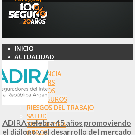
INICIO
ACTUALIDAD
MERCADO
ASISTENCIA
BROKERS
SEGUROS
REASEGUROS
RIESGOS DEL TRABAJO
SALUD
ADIRA celebra 45 años promoviendo
TECNOLOGÍA
el diálogo y el desarrollo del mercado
OTROS