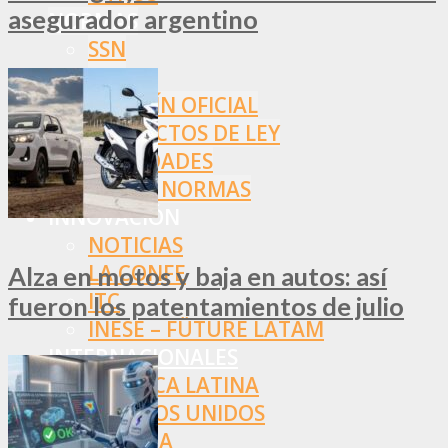
asegurador argentino
NORMAS
SSN
SRT
BOLETÍN OFICIAL
PROYECTOS DE LEY
SOCIEDADES
OTRAS NORMAS
INNOVACIÓN
NOTICIAS
LA CONFE
Alza en motos y baja en autos: así
ITC
fueron los patentamientos de julio
INESE – FÜTURE LATAM
INTERNACIONALES
AMÉRICA LATINA
ESTADOS UNIDOS
EUROPA