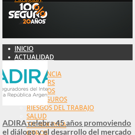
INICIO
ACTUALIDAD
MERCADO
ASISTENCIA
BROKERS
SEGUROS
REASEGUROS
RIESGOS DEL TRABAJO
SALUD
ADIRA celebra 45 años promoviendo
TECNOLOGÍA
el diálogo y el desarrollo del mercado
OTROS