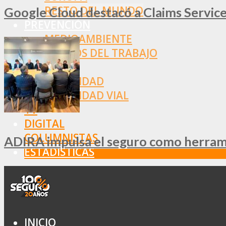
RESTO DEL MUNDO
Google Cloud destacó a Claims Services
PREVENCIÓN
MEDIOAMBIENTE
RIESGOS DEL TRABAJO
SALUD
SEGURIDAD
SEGURIDAD VIAL
TV
DIGITAL
COLUMNISTAS
ADIRA impulsa el seguro como herramie
ESTADÍSTICAS
INICIO