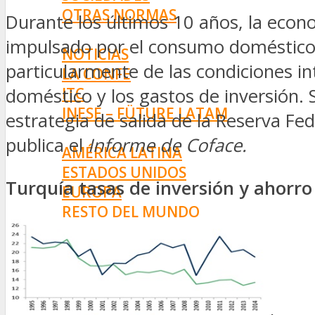
OTRAS NORMAS
Durante los últimos 10 años, la econ
INNOVACIÓN
impulsado por el consumo doméstico. E
NOTICIAS
particularmente de las condiciones in
LA CONFE
ITC
doméstico y los gastos de inversión.
INESE – FÜTURE LATAM
estrategia de salida de la Reserva F
INTERNACIONALES
publica el
Informe de Coface.
AMÉRICA LATINA
ESTADOS UNIDOS
Turquía tasas de inversión y ahorro 
EUROPA
RESTO DEL MUNDO
PREVENCIÓN
MEDIOAMBIENTE
RIESGOS DEL TRABAJO
SALUD
SEGURIDAD