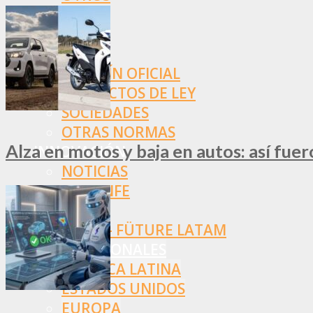
NORMAS
SSN
SRT
BOLETÍN OFICIAL
PROYECTOS DE LEY
SOCIEDADES
OTRAS NORMAS
Alza en motos y baja en autos: así fue
INNOVACIÓN
NOTICIAS
LA CONFE
ITC
INESE – FÜTURE LATAM
INTERNACIONALES
AMÉRICA LATINA
ESTADOS UNIDOS
EUROPA