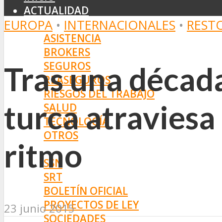
ACTUALIDAD
EUROPA
•
INTERNACIONALES
•
REST
MERCADO
ASISTENCIA
BROKERS
SEGUROS
Tras una décad
REASEGUROS
RIESGOS DEL TRABAJO
turca atraviesa
SALUD
TECNOLOGÍA
OTROS
ritmo
NORMAS
SSN
SRT
BOLETÍN OFICIAL
PROYECTOS DE LEY
23 junio 2015
SOCIEDADES