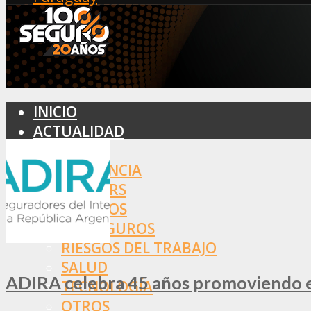
INICIO
ACTUALIDAD
MERCADO
ASISTENCIA
BROKERS
SEGUROS
REASEGUROS
RIESGOS DEL TRABAJO
SALUD
ADIRA celebra 45 años promoviendo el
TECNOLOGÍA
OTROS