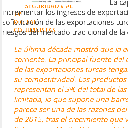
La ca
SEGURIDAD VIAL
incrementar los ingresos de exportació
TV
sofisticación de las exportaciones tu
DIGITAL
COLUMNISTAS
riesgos del mercado tradicional de la
ESTADÍSTICAS
La última década mostró que la e
corriente. La principal fuente del
de las exportaciones turcas tenga
su competitividad. Los productos 
representan el 3% del total de las
limitada, lo que supone una barre
parece ser una de las razones del
de 2015, tras el crecimiento que