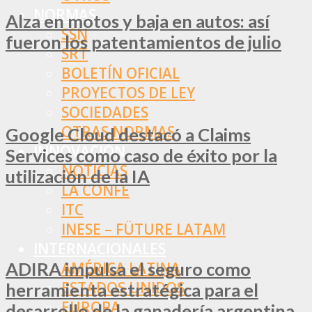
NORMAS
Alza en motos y baja en autos: así
SSN
fueron los patentamientos de julio
SRT
BOLETÍN OFICIAL
PROYECTOS DE LEY
SOCIEDADES
OTRAS NORMAS
Google Cloud destacó a Claims
INNOVACIÓN
Services como caso de éxito por la
NOTICIAS
utilización de la IA
LA CONFE
ITC
INESE – FÜTURE LATAM
INTERNACIONALES
ADIRA impulsa el seguro como
AMÉRICA LATINA
ESTADOS UNIDOS
herramienta estratégica para el
EUROPA
desarrollo de la ganadería argentina