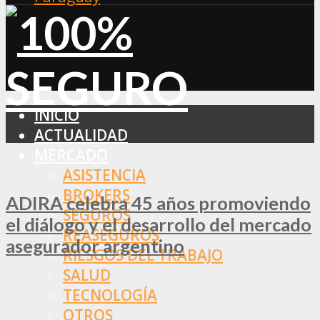
INICIO
ACTUALIDAD
MERCADO
ASISTENCIA
BROKERS
ADIRA celebra 45 años promoviendo
SEGUROS
el diálogo y el desarrollo del mercado
REASEGUROS
asegurador argentino
RIESGOS DEL TRABAJO
SALUD
TECNOLOGÍA
OTROS