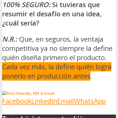
100% SEGURO:
Si tuvieras que
resumir el desafío en una idea,
¿cuál sería?
N.R.:
Que, en seguros, la ventaja
competitiva ya no siempre la define
quién diseña primero el producto.
Cada vez más, la define quién logra
ponerlo en producción antes
.
Facebook
LinkedIn
Email
WhatsApp