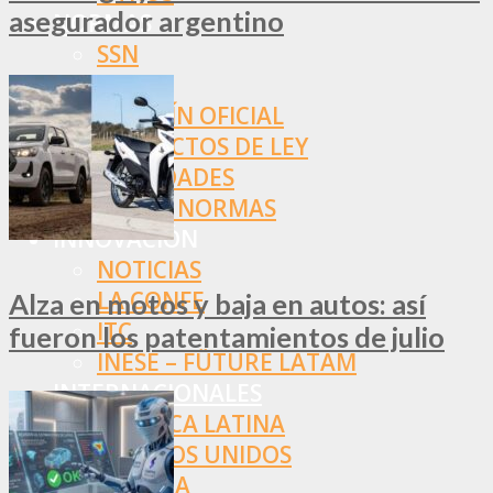
asegurador argentino
NORMAS
SSN
SRT
BOLETÍN OFICIAL
PROYECTOS DE LEY
SOCIEDADES
OTRAS NORMAS
INNOVACIÓN
NOTICIAS
LA CONFE
Alza en motos y baja en autos: así
ITC
fueron los patentamientos de julio
INESE – FÜTURE LATAM
INTERNACIONALES
AMÉRICA LATINA
ESTADOS UNIDOS
EUROPA