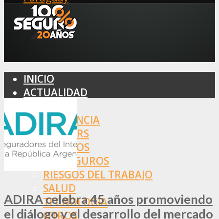
INICIO
ACTUALIDAD
MERCADO
ASISTENCIA
BROKERS
SEGUROS
REASEGUROS
RIESGOS DEL TRABAJO
SALUD
ADIRA celebra 45 años promoviendo
TECNOLOGÍA
el diálogo y el desarrollo del mercado
OTROS