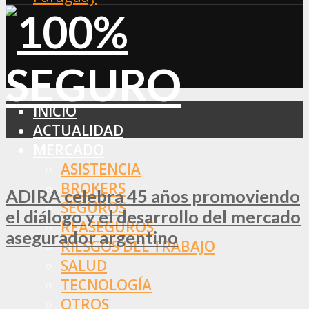
INICIO
ACTUALIDAD
MERCADO
ASISTENCIA
BROKERS
ADIRA celebra 45 años promoviendo
SEGUROS
el diálogo y el desarrollo del mercado
REASEGUROS
asegurador argentino
RIESGOS DEL TRABAJO
SALUD
TECNOLOGÍA
OTROS