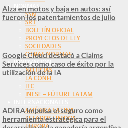
NORMAS
Alza en motos y baja en autos: así
SSN
fueron los patentamientos de julio
SRT
BOLETÍN OFICIAL
PROYECTOS DE LEY
SOCIEDADES
OTRAS NORMAS
Google Cloud destacó a Claims
INNOVACIÓN
Services como caso de éxito por la
NOTICIAS
utilización de la IA
LA CONFE
ITC
INESE – FÜTURE LATAM
INTERNACIONALES
ADIRA impulsa el seguro como
AMÉRICA LATINA
ESTADOS UNIDOS
herramienta estratégica para el
EUROPA
desarrollo de la ganadería argentina