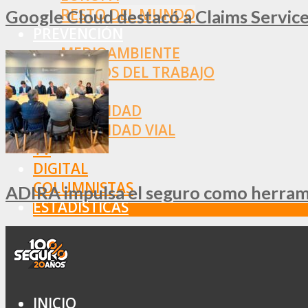
RESTO DEL MUNDO
Google Cloud destacó a Claims Services
PREVENCIÓN
MEDIOAMBIENTE
RIESGOS DEL TRABAJO
SALUD
SEGURIDAD
SEGURIDAD VIAL
TV
DIGITAL
COLUMNISTAS
ADIRA impulsa el seguro como herramie
ESTADÍSTICAS
INICIO