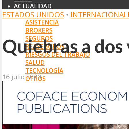
ACTUALIDAD
ESTADOS UNIDOS
•
INTERNACIONAL
MERCADO
ASISTENCIA
BROKERS
SEGUROS
Quiebras a dos
REASEGUROS
RIESGOS DEL TRABAJO
SALUD
TECNOLOGÍA
16 julio 2020
OTROS
NORMAS
SSN
SRT
BOLETÍN OFICIAL
PROYECTOS DE LEY
SOCIEDADES