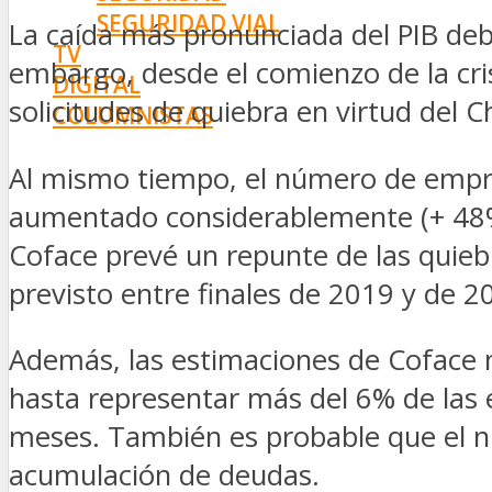
SEGURIDAD VIAL
La caída más pronunciada del PIB deb
TV
embargo, desde el comienzo de la cris
DIGITAL
solicitudes de quiebra en virtud del C
COLUMNISTAS
ESTADÍSTICAS
Al mismo tiempo, el número de empres
aumentado considerablemente (+ 48% 
Coface prevé un repunte de las quie
previsto entre finales de 2019 y de 2
Además, las estimaciones de Coface 
hasta representar más del 6% de las
meses. También es probable que el n
acumulación de deudas.