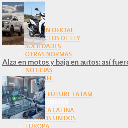
NORMAS
SSN
SRT
BOLETÍN OFICIAL
PROYECTOS DE LEY
SOCIEDADES
OTRAS NORMAS
Alza en motos y baja en autos: así fue
INNOVACIÓN
NOTICIAS
LA CONFE
ITC
INESE – FÜTURE LATAM
INTERNACIONALES
AMÉRICA LATINA
ESTADOS UNIDOS
EUROPA