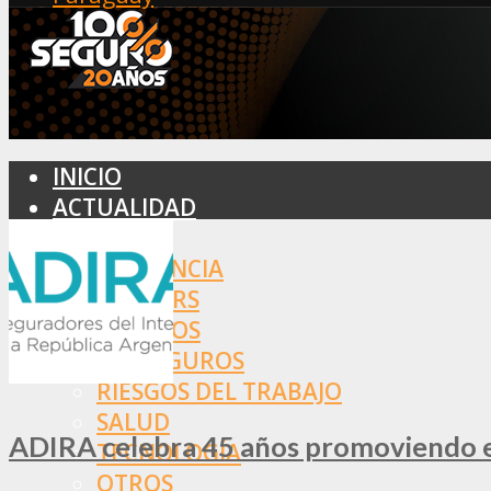
INICIO
ACTUALIDAD
MERCADO
ASISTENCIA
BROKERS
SEGUROS
REASEGUROS
RIESGOS DEL TRABAJO
SALUD
ADIRA celebra 45 años promoviendo el
TECNOLOGÍA
OTROS