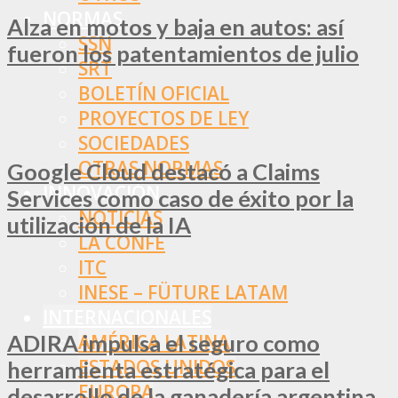
NORMAS
Alza en motos y baja en autos: así
SSN
fueron los patentamientos de julio
SRT
BOLETÍN OFICIAL
PROYECTOS DE LEY
SOCIEDADES
OTRAS NORMAS
Google Cloud destacó a Claims
INNOVACIÓN
Services como caso de éxito por la
NOTICIAS
utilización de la IA
LA CONFE
ITC
INESE – FÜTURE LATAM
INTERNACIONALES
ADIRA impulsa el seguro como
AMÉRICA LATINA
ESTADOS UNIDOS
herramienta estratégica para el
EUROPA
desarrollo de la ganadería argentina