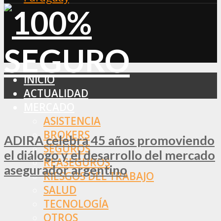
INICIO
ACTUALIDAD
MERCADO
ASISTENCIA
BROKERS
ADIRA celebra 45 años promoviendo
SEGUROS
el diálogo y el desarrollo del mercado
REASEGUROS
asegurador argentino
RIESGOS DEL TRABAJO
SALUD
TECNOLOGÍA
OTROS