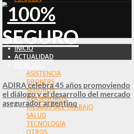
INICIO
ACTUALIDAD
MERCADO
ASISTENCIA
BROKERS
ADIRA celebra 45 años promoviendo
SEGUROS
el diálogo y el desarrollo del mercado
REASEGUROS
asegurador argentino
RIESGOS DEL TRABAJO
SALUD
TECNOLOGÍA
OTROS