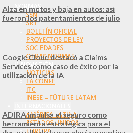
NORMAS
Alza en motos y baja en autos: así
SSN
fueron los patentamientos de julio
SRT
BOLETÍN OFICIAL
PROYECTOS DE LEY
SOCIEDADES
OTRAS NORMAS
Google Cloud destacó a Claims
INNOVACIÓN
Services como caso de éxito por la
NOTICIAS
utilización de la IA
LA CONFE
ITC
INESE – FÜTURE LATAM
INTERNACIONALES
ADIRA impulsa el seguro como
AMÉRICA LATINA
ESTADOS UNIDOS
herramienta estratégica para el
EUROPA
desarrollo de la ganadería argentina