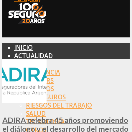
INICIO
ACTUALIDAD
MERCADO
ASISTENCIA
BROKERS
SEGUROS
REASEGUROS
RIESGOS DEL TRABAJO
SALUD
ADIRA celebra 45 años promoviendo
TECNOLOGÍA
el diálogo y el desarrollo del mercado
OTROS