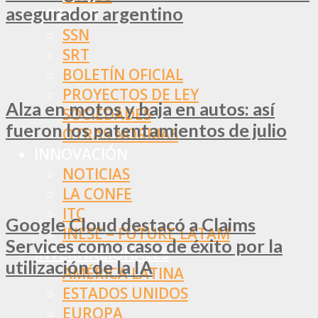
asegurador argentino
NORMAS
SSN
SRT
BOLETÍN OFICIAL
PROYECTOS DE LEY
Alza en motos y baja en autos: así
SOCIEDADES
fueron los patentamientos de julio
OTRAS NORMAS
INNOVACIÓN
NOTICIAS
LA CONFE
ITC
Google Cloud destacó a Claims
INESE – FÜTURE LATAM
Services como caso de éxito por la
INTERNACIONALES
utilización de la IA
AMÉRICA LATINA
ESTADOS UNIDOS
EUROPA