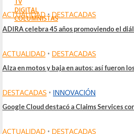
TV
DIGITAL
ACTUALIDAD
•
DESTACADAS
COLUMNISTAS
ESTADÍSTICAS
ADIRA celebra 45 años promoviendo el diál
ACTUALIDAD
•
DESTACADAS
Alza en motos y baja en autos: así fueron l
DESTACADAS
•
INNOVACIÓN
Google Cloud destacó a Claims Services como
ACTUALIDAD
•
DESTACADAS