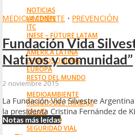
INNOVACIÓN
NOTICIAS
MEDIOAMBIENTE
•
PREVENCIÓN
LA CONFE
ITC
INESE – FÜTURE LATAM
Fundación Vida Silves
INTERNACIONALES
AMÉRICA LATINA
Nativos y comunidad”
ESTADOS UNIDOS
EUROPA
RESTO DEL MUNDO
2 noviembre 2015
PREVENCIÓN
MEDIOAMBIENTE
La Fundación Vida Silvestre Argentin
RIESGOS DEL TRABAJO
la presidenta Cristina Fernández de Ki
SALUD
Notas más leídas
SEGURIDAD
SEGURIDAD VIAL