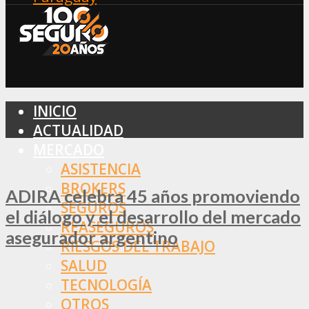
INICIO
ACTUALIDAD
MERCADO
ASISTENCIA
BROKERS
ADIRA celebra 45 años promoviendo
SEGUROS
el diálogo y el desarrollo del mercado
REASEGUROS
asegurador argentino
RIESGOS DEL TRABAJO
SALUD
TECNOLOGÍA
OTROS