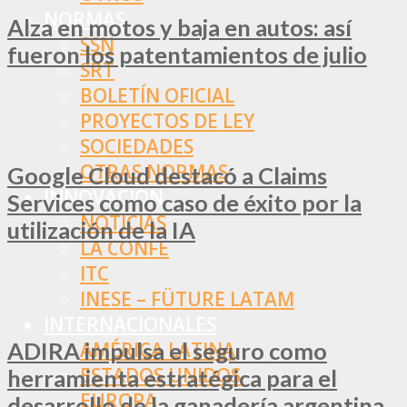
NORMAS
Alza en motos y baja en autos: así
SSN
fueron los patentamientos de julio
SRT
BOLETÍN OFICIAL
PROYECTOS DE LEY
SOCIEDADES
OTRAS NORMAS
Google Cloud destacó a Claims
INNOVACIÓN
Services como caso de éxito por la
NOTICIAS
utilización de la IA
LA CONFE
ITC
INESE – FÜTURE LATAM
INTERNACIONALES
ADIRA impulsa el seguro como
AMÉRICA LATINA
ESTADOS UNIDOS
herramienta estratégica para el
EUROPA
desarrollo de la ganadería argentina