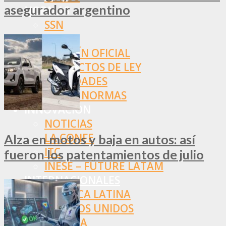
asegurador argentino
NORMAS
SSN
SRT
BOLETÍN OFICIAL
PROYECTOS DE LEY
SOCIEDADES
OTRAS NORMAS
INNOVACIÓN
NOTICIAS
LA CONFE
Alza en motos y baja en autos: así
ITC
fueron los patentamientos de julio
INESE – FÜTURE LATAM
INTERNACIONALES
AMÉRICA LATINA
ESTADOS UNIDOS
EUROPA