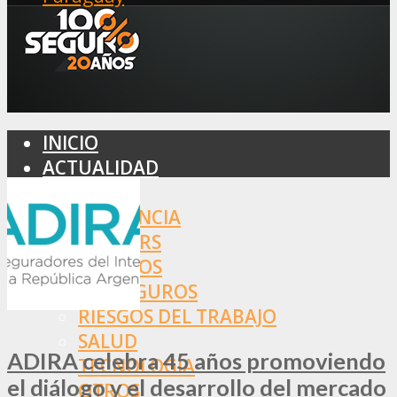
INICIO
ACTUALIDAD
MERCADO
ASISTENCIA
BROKERS
SEGUROS
REASEGUROS
RIESGOS DEL TRABAJO
SALUD
ADIRA celebra 45 años promoviendo
TECNOLOGÍA
el diálogo y el desarrollo del mercado
OTROS