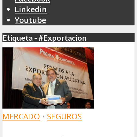
Linkedin
Youtube
Etiqueta - #Exportacion
MERCADO
•
SEGUROS