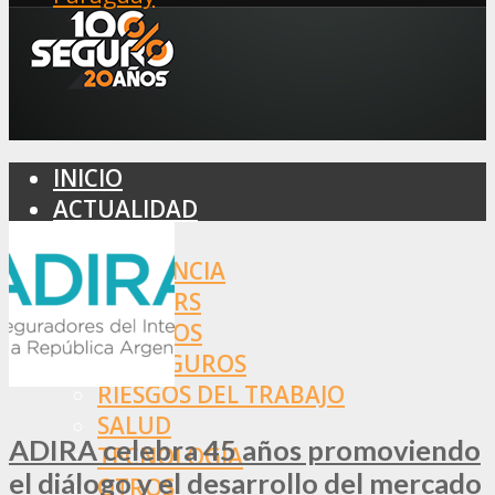
INICIO
ACTUALIDAD
MERCADO
ASISTENCIA
BROKERS
SEGUROS
REASEGUROS
RIESGOS DEL TRABAJO
SALUD
ADIRA celebra 45 años promoviendo
TECNOLOGÍA
el diálogo y el desarrollo del mercado
OTROS