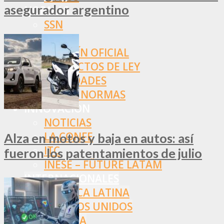
asegurador argentino
NORMAS
SSN
SRT
BOLETÍN OFICIAL
PROYECTOS DE LEY
SOCIEDADES
OTRAS NORMAS
INNOVACIÓN
NOTICIAS
LA CONFE
Alza en motos y baja en autos: así
ITC
fueron los patentamientos de julio
INESE – FÜTURE LATAM
INTERNACIONALES
AMÉRICA LATINA
ESTADOS UNIDOS
EUROPA