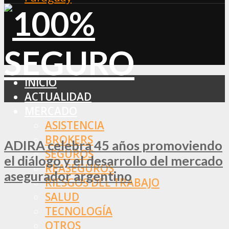
INICIO
ACTUALIDAD
MERCADO
ASISTENCIA
BROKERS
ADIRA celebra 45 años promoviendo
SEGUROS
el diálogo y el desarrollo del mercado
REASEGUROS
asegurador argentino
RIESGOS DEL TRABAJO
SALUD
TECNOLOGÍA
OTROS