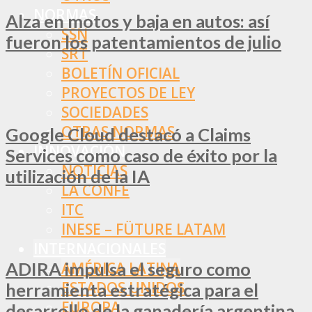
NORMAS
Alza en motos y baja en autos: así
SSN
fueron los patentamientos de julio
SRT
BOLETÍN OFICIAL
PROYECTOS DE LEY
SOCIEDADES
OTRAS NORMAS
Google Cloud destacó a Claims
INNOVACIÓN
Services como caso de éxito por la
NOTICIAS
utilización de la IA
LA CONFE
ITC
INESE – FÜTURE LATAM
INTERNACIONALES
ADIRA impulsa el seguro como
AMÉRICA LATINA
ESTADOS UNIDOS
herramienta estratégica para el
EUROPA
desarrollo de la ganadería argentina