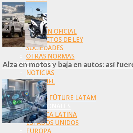
NORMAS
SSN
SRT
BOLETÍN OFICIAL
PROYECTOS DE LEY
SOCIEDADES
OTRAS NORMAS
Alza en motos y baja en autos: así fue
INNOVACIÓN
NOTICIAS
LA CONFE
ITC
INESE – FÜTURE LATAM
INTERNACIONALES
AMÉRICA LATINA
ESTADOS UNIDOS
EUROPA