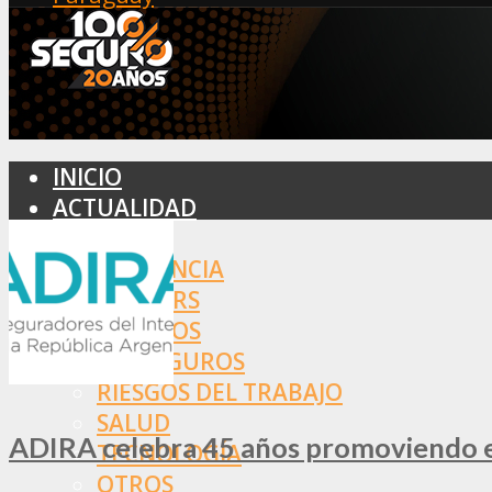
INICIO
ACTUALIDAD
MERCADO
ASISTENCIA
BROKERS
SEGUROS
REASEGUROS
RIESGOS DEL TRABAJO
SALUD
ADIRA celebra 45 años promoviendo el
TECNOLOGÍA
OTROS