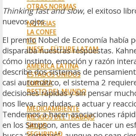
OTRAS NORMAS
Thinking fast and slow
, el exitoso l
INNOVACIÓN
nuevos ojos.
NOTICIAS
LA CONFE
El premio Nobel de Economía había po
ITC
INESE – FÜTURE LATAM
disparaba nuestras respuestas. Kahn
INTERNACIONALES
cómo instinto, emoción y razón inter
AMÉRICA LATINA
describe dos sistemas de pensamiento 
ESTADOS UNIDOS
casi automático, el sistema 2 requier
EUROPA
RESTO DEL MUNDO
decisiones rápidas y sin pensar mucho
PREVENCIÓN
nos lleva, sin dudas, a actuar y reac
MEDIOAMBIENTE
Tendemos a hacer asociaciones rápi
RIESGOS DEL TRABAJO
en los Simpson, antes de hacer un esfu
SALUD
SEGURIDAD
busca “certezas”, aunque no sean cier