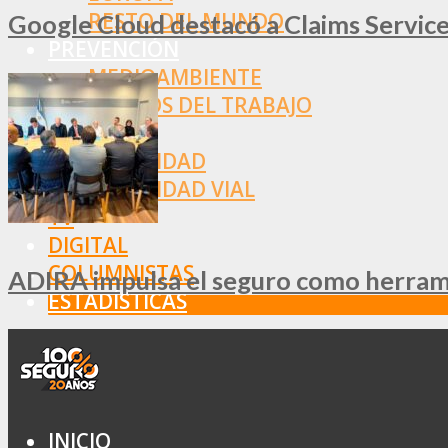
RESTO DEL MUNDO
Google Cloud destacó a Claims Services
PREVENCIÓN
MEDIOAMBIENTE
RIESGOS DEL TRABAJO
SALUD
SEGURIDAD
SEGURIDAD VIAL
TV
DIGITAL
COLUMNISTAS
ADIRA impulsa el seguro como herramie
ESTADÍSTICAS
INICIO