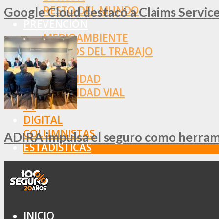
RESTO DEL MUNDO
Google Cloud destacó a Claims Services
PREVENCIÓN
MEDIOAMBIENTE
RIESGOS DEL TRABAJO
SALUD
SEGURIDAD
SEGURIDAD VIAL
TV
DIGITAL
COLUMNISTAS
ADIRA impulsa el seguro como herramie
ESTADÍSTICAS
INICIO