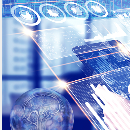
OTRAS NORMAS
INNOVACIÓN
NOTICIAS
LA CONFE
ITC
INESE – FÜTURE LATAM
INTERNACIONALES
AMÉRICA LATINA
ESTADOS UNIDOS
EUROPA
RESTO DEL MUNDO
PREVENCIÓN
MEDIOAMBIENTE
RIESGOS DEL TRABAJO
SALUD
SEGURIDAD