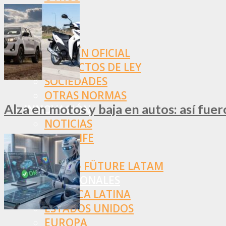
NORMAS
SSN
SRT
BOLETÍN OFICIAL
PROYECTOS DE LEY
SOCIEDADES
OTRAS NORMAS
Alza en motos y baja en autos: así fue
INNOVACIÓN
NOTICIAS
LA CONFE
ITC
INESE – FÜTURE LATAM
INTERNACIONALES
AMÉRICA LATINA
ESTADOS UNIDOS
EUROPA