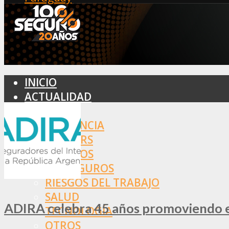
INICIO
ACTUALIDAD
MERCADO
ASISTENCIA
BROKERS
SEGUROS
REASEGUROS
RIESGOS DEL TRABAJO
SALUD
ADIRA celebra 45 años promoviendo el
TECNOLOGÍA
OTROS