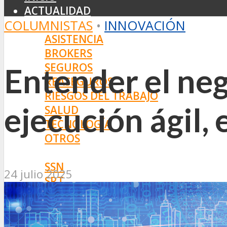
ACTUALIDAD
COLUMNISTAS
•
INNOVACIÓN
MERCADO
ASISTENCIA
BROKERS
SEGUROS
Entender el neg
REASEGUROS
RIESGOS DEL TRABAJO
ejecución ágil, 
SALUD
TECNOLOGÍA
OTROS
NORMAS
SSN
24 julio 2025
SRT
BOLETÍN OFICIAL
PROYECTOS DE LEY
SOCIEDADES