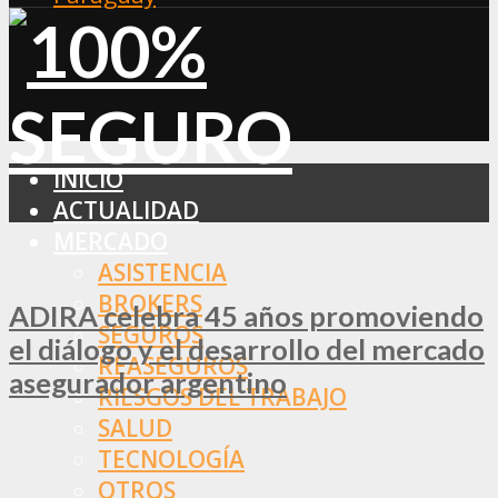
INICIO
ACTUALIDAD
MERCADO
ASISTENCIA
BROKERS
ADIRA celebra 45 años promoviendo
SEGUROS
el diálogo y el desarrollo del mercado
REASEGUROS
asegurador argentino
RIESGOS DEL TRABAJO
SALUD
TECNOLOGÍA
OTROS