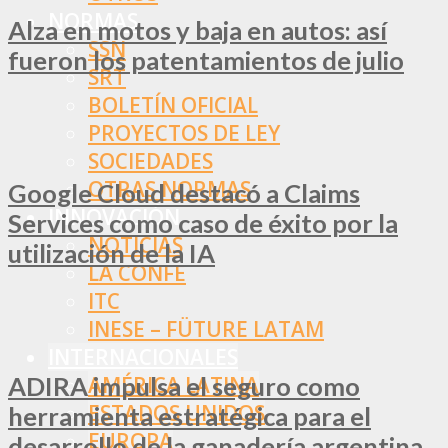
NORMAS
Alza en motos y baja en autos: así
SSN
fueron los patentamientos de julio
SRT
BOLETÍN OFICIAL
PROYECTOS DE LEY
SOCIEDADES
OTRAS NORMAS
Google Cloud destacó a Claims
INNOVACIÓN
Services como caso de éxito por la
NOTICIAS
utilización de la IA
LA CONFE
ITC
INESE – FÜTURE LATAM
INTERNACIONALES
ADIRA impulsa el seguro como
AMÉRICA LATINA
ESTADOS UNIDOS
herramienta estratégica para el
EUROPA
desarrollo de la ganadería argentina