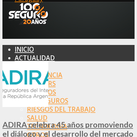
INICIO
ACTUALIDAD
MERCADO
ASISTENCIA
BROKERS
SEGUROS
REASEGUROS
RIESGOS DEL TRABAJO
SALUD
ADIRA celebra 45 años promoviendo
TECNOLOGÍA
el diálogo y el desarrollo del mercado
OTROS