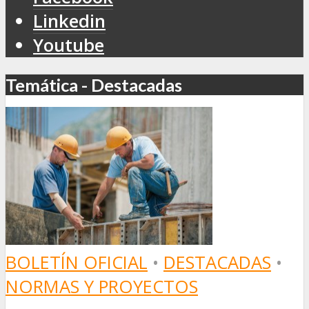
Linkedin
Youtube
Temática - Destacadas
BOLETÍN OFICIAL
•
DESTACADAS
•
NORMAS Y PROYECTOS