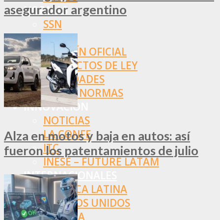
asegurador argentino
NORMAS
SSN
SRT
BOLETÍN OFICIAL
PROYECTOS DE LEY
SOCIEDADES
OTRAS NORMAS
INNOVACIÓN
NOTICIAS
LA CONFE
Alza en motos y baja en autos: así
ITC
fueron los patentamientos de julio
INESE – FÜTURE LATAM
INTERNACIONALES
AMÉRICA LATINA
ESTADOS UNIDOS
EUROPA