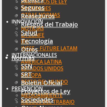
PROYECTOS DE LEY
Seguros
SOCIEDADES
OTRAS NORMAS
Reaseguros
INNOVACIÓN
Riesgos del Trabajo
NOTICIAS
Salud
LA CONFE
Tecnología
ITC
INESE – FÜTURE LATAM
Otros
INTERNACIONALES
Normas
AMÉRICA LATINA
SSN
ESTADOS UNIDOS
SRT
EUROPA
RESTO DEL MUNDO
Boletín Oficial
PREVENCIÓN
Proyectos de Ley
MEDIOAMBIENTE
Sociedades
RIESGOS DEL TRABAJO