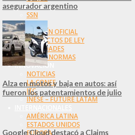
asegurador argentino
NORMAS
SSN
SRT
BOLETÍN OFICIAL
PROYECTOS DE LEY
SOCIEDADES
OTRAS NORMAS
INNOVACIÓN
NOTICIAS
LA CONFE
Alza en motos y baja en autos: así
ITC
fueron los patentamientos de julio
INESE – FÜTURE LATAM
INTERNACIONALES
AMÉRICA LATINA
ESTADOS UNIDOS
Google Cloud destacó a Claims
EUROPA