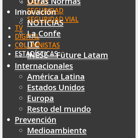
Otras Normas
SALUD
SEGURIDAD
Innovación
SEGURIDAD VIAL
NOTICIAS
TV
La Confe
DIGITAL
ITC
COLUMNISTAS
ESTADÍSTICAS
INESE – Füture Latam
Internacionales
América Latina
Estados Unidos
Europa
Resto del mundo
Prevención
Medioambiente