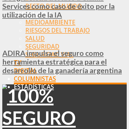
Services como caso de éxito por la
RESTO DEL MUNDO
PREVENCIÓN
utilización de la IA
MEDIOAMBIENTE
RIESGOS DEL TRABAJO
SALUD
SEGURIDAD
ADIRA impulsa el seguro como
SEGURIDAD VIAL
herramienta estratégica para el
TV
desarrollo de la ganadería argentina
DIGITAL
COLUMNISTAS
ESTADÍSTICAS