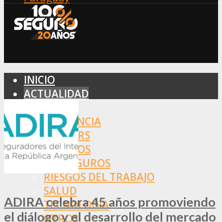
INICIO
ACTUALIDAD
MERCADO
ASISTENCIA
BROKERS
SEGUROS
REASEGUROS
RIESGOS DEL TRABAJO
SALUD
ADIRA celebra 45 años promoviendo
TECNOLOGÍA
el diálogo y el desarrollo del mercado
OTROS