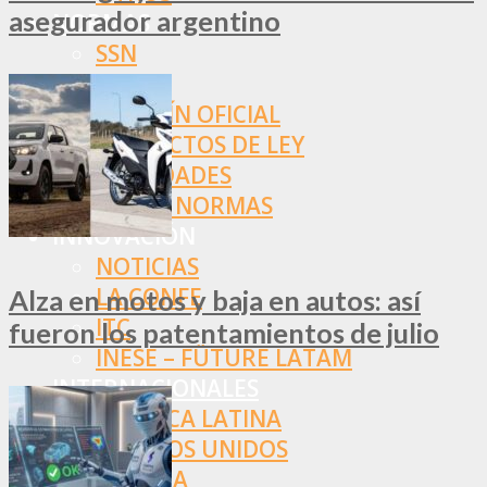
asegurador argentino
NORMAS
SSN
SRT
BOLETÍN OFICIAL
PROYECTOS DE LEY
SOCIEDADES
OTRAS NORMAS
INNOVACIÓN
NOTICIAS
LA CONFE
Alza en motos y baja en autos: así
ITC
fueron los patentamientos de julio
INESE – FÜTURE LATAM
INTERNACIONALES
AMÉRICA LATINA
ESTADOS UNIDOS
EUROPA