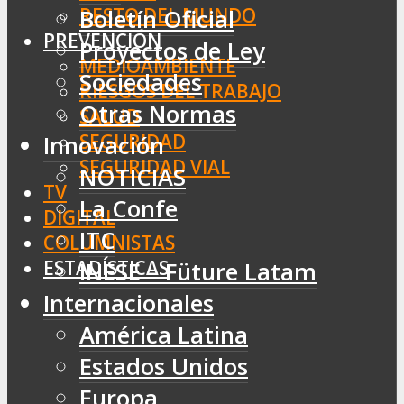
RESTO DEL MUNDO
Boletín Oficial
PREVENCIÓN
Proyectos de Ley
MEDIOAMBIENTE
Sociedades
RIESGOS DEL TRABAJO
Otras Normas
SALUD
SEGURIDAD
Innovación
SEGURIDAD VIAL
NOTICIAS
TV
La Confe
DIGITAL
ITC
COLUMNISTAS
ESTADÍSTICAS
INESE – Füture Latam
Internacionales
América Latina
Estados Unidos
Europa