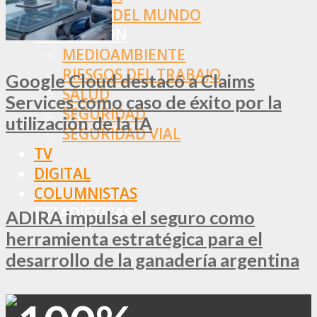
RESTO DEL MUNDO
PREVENCIÓN
MEDIOAMBIENTE
RIESGOS DEL TRABAJO
Google Cloud destacó a Claims
SALUD
Services como caso de éxito por la
SEGURIDAD
utilización de la IA
SEGURIDAD VIAL
TV
DIGITAL
COLUMNISTAS
ESTADÍSTICAS
ADIRA impulsa el seguro como
herramienta estratégica para el
desarrollo de la ganadería argentina