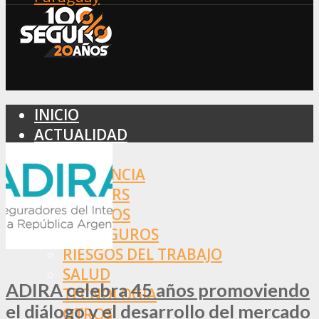
INICIO
ACTUALIDAD
MERCADO
ASISTENCIA
BROKERS
SEGUROS
REASEGUROS
RIESGOS DEL TRABAJO
SALUD
ADIRA celebra 45 años promoviendo
TECNOLOGÍA
el diálogo y el desarrollo del mercado
OTROS