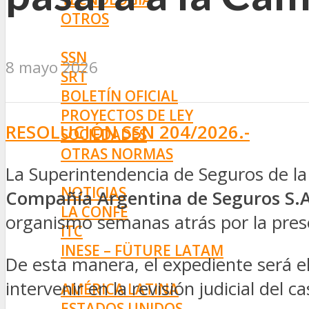
OTROS
NORMAS
SSN
8 mayo 2026
SRT
BOLETÍN OFICIAL
PROYECTOS DE LEY
RESOLUCIÓN SSN 204/2026.-
SOCIEDADES
OTRAS NORMAS
La Superintendencia de Seguros de la
INNOVACIÓN
NOTICIAS
Compañía Argentina de Seguros S.A
LA CONFE
organismo semanas atrás por la prese
ITC
INESE – FÜTURE LATAM
De esta manera, el expediente será e
INTERNACIONALES
intervenir en la revisión judicial del ca
AMÉRICA LATINA
ESTADOS UNIDOS