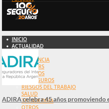
INICIO
ACTUALIDAD
MERCADO
ASISTENCIA
BROKERS
SEGUROS
REASEGUROS
RIESGOS DEL TRABAJO
SALUD
ADIRA celebra 45 años promoviendo el
TECNOLOGÍA
OTROS