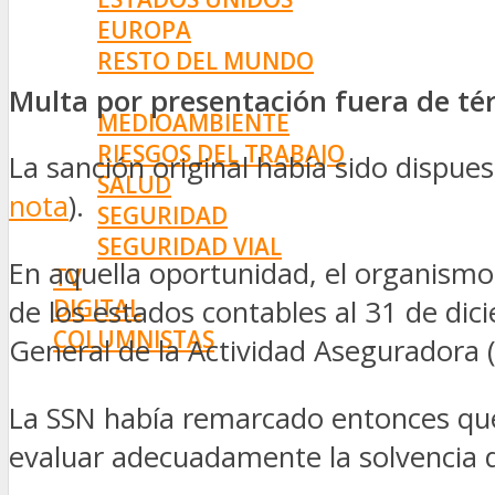
EUROPA
RESTO DEL MUNDO
PREVENCIÓN
Multa por presentación fuera de t
MEDIOAMBIENTE
RIESGOS DEL TRABAJO
La sanción original había sido dispues
SALUD
nota
).
SEGURIDAD
SEGURIDAD VIAL
En aquella oportunidad, el organismo
TV
DIGITAL
de los estados contables al 31 de di
COLUMNISTAS
General de la Actividad Aseguradora 
ESTADÍSTICAS
La SSN había remarcado entonces que 
evaluar adecuadamente la solvencia d