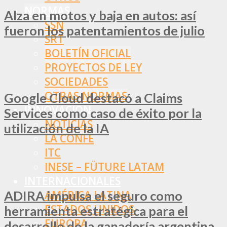
NORMAS
Alza en motos y baja en autos: así
SSN
fueron los patentamientos de julio
SRT
BOLETÍN OFICIAL
PROYECTOS DE LEY
SOCIEDADES
OTRAS NORMAS
Google Cloud destacó a Claims
INNOVACIÓN
Services como caso de éxito por la
NOTICIAS
utilización de la IA
LA CONFE
ITC
INESE – FÜTURE LATAM
INTERNACIONALES
ADIRA impulsa el seguro como
AMÉRICA LATINA
ESTADOS UNIDOS
herramienta estratégica para el
EUROPA
desarrollo de la ganadería argentina