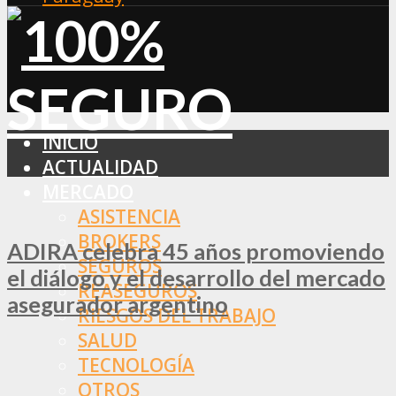
INICIO
ACTUALIDAD
MERCADO
ASISTENCIA
BROKERS
ADIRA celebra 45 años promoviendo
SEGUROS
el diálogo y el desarrollo del mercado
REASEGUROS
asegurador argentino
RIESGOS DEL TRABAJO
SALUD
TECNOLOGÍA
OTROS