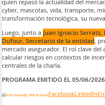
quien repasó la actualidad del merca
cyber, mascotas, vida, transporte, mi
transformación tecnológica, su nueva 
Luego, junto a
Juan Ignacio Serrats,
Dufour, Secretario de la entidad
, p
mercado asegurador. El rol clave del 
calcular riesgos en contextos de incer
centrales de la charla.
PROGRAMA EMITIDO EL 05/06/202
Facebook
LinkedIn
Em