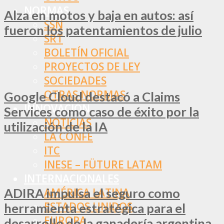
NORMAS
Alza en motos y baja en autos: así
SSN
fueron los patentamientos de julio
SRT
BOLETÍN OFICIAL
PROYECTOS DE LEY
SOCIEDADES
OTRAS NORMAS
Google Cloud destacó a Claims
INNOVACIÓN
Services como caso de éxito por la
NOTICIAS
utilización de la IA
LA CONFE
ITC
INESE – FÜTURE LATAM
INTERNACIONALES
ADIRA impulsa el seguro como
AMÉRICA LATINA
ESTADOS UNIDOS
herramienta estratégica para el
EUROPA
desarrollo de la ganadería argentina