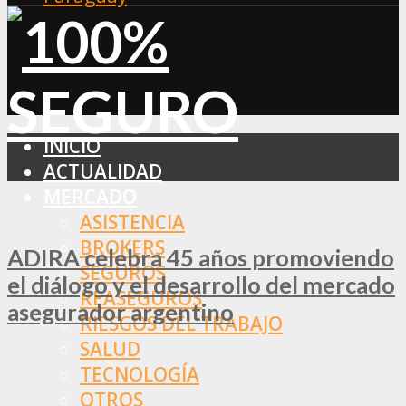
INICIO
ACTUALIDAD
MERCADO
ASISTENCIA
BROKERS
ADIRA celebra 45 años promoviendo
SEGUROS
el diálogo y el desarrollo del mercado
REASEGUROS
asegurador argentino
RIESGOS DEL TRABAJO
SALUD
TECNOLOGÍA
OTROS