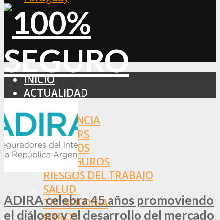
INICIO
ACTUALIDAD
MERCADO
ASISTENCIA
BROKERS
SEGUROS
REASEGUROS
RIESGOS DEL TRABAJO
SALUD
ADIRA celebra 45 años promoviendo
TECNOLOGÍA
el diálogo y el desarrollo del mercado
OTROS