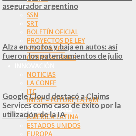
asegurador argentino
NORMAS
SSN
SRT
BOLETÍN OFICIAL
PROYECTOS DE LEY
Alza en motos y baja en autos: así
SOCIEDADES
fueron los patentamientos de julio
OTRAS NORMAS
INNOVACIÓN
NOTICIAS
LA CONFE
ITC
Google Cloud destacó a Claims
INESE – FÜTURE LATAM
Services como caso de éxito por la
INTERNACIONALES
utilización de la IA
AMÉRICA LATINA
ESTADOS UNIDOS
EUROPA