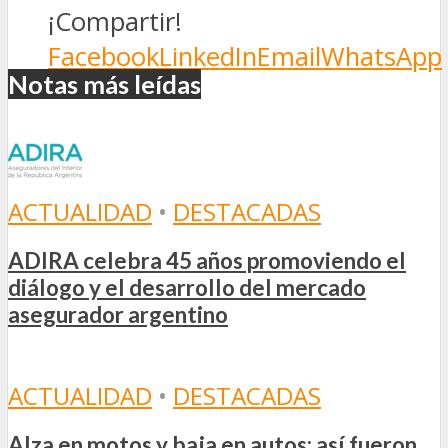
¡Compartir!
Facebook
LinkedIn
Email
WhatsApp
Notas más leídas
ACTUALIDAD
•
DESTACADAS
ADIRA celebra 45 años promoviendo el
diálogo y el desarrollo del mercado
asegurador argentino
ACTUALIDAD
•
DESTACADAS
Alza en motos y baja en autos: así fueron