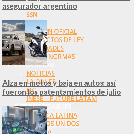
asegurador argentino
NORMAS
SSN
SRT
BOLETÍN OFICIAL
PROYECTOS DE LEY
SOCIEDADES
OTRAS NORMAS
INNOVACIÓN
NOTICIAS
LA CONFE
Alza en motos y baja en autos: así
ITC
fueron los patentamientos de julio
INESE – FÜTURE LATAM
INTERNACIONALES
AMÉRICA LATINA
ESTADOS UNIDOS
EUROPA