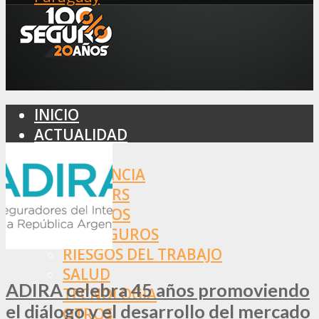
INICIO
ACTUALIDAD
MERCADO
ASISTENCIA
BROKERS
SEGUROS
REASEGUROS
RIESGOS DEL TRABAJO
SALUD
ADIRA celebra 45 años promoviendo
TECNOLOGÍA
el diálogo y el desarrollo del mercado
OTROS