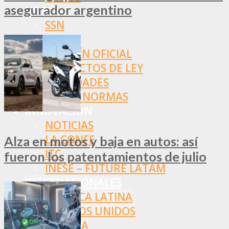
asegurador argentino
NORMAS
SSN
SRT
BOLETÍN OFICIAL
PROYECTOS DE LEY
SOCIEDADES
OTRAS NORMAS
INNOVACIÓN
NOTICIAS
LA CONFE
Alza en motos y baja en autos: así
ITC
fueron los patentamientos de julio
INESE – FÜTURE LATAM
INTERNACIONALES
AMÉRICA LATINA
ESTADOS UNIDOS
EUROPA