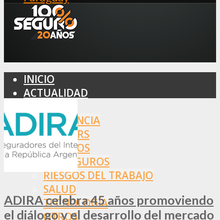
INICIO
ACTUALIDAD
MERCADO
ASISTENCIA
BROKERS
SEGUROS
REASEGUROS
RIESGOS DEL TRABAJO
SALUD
ADIRA celebra 45 años promoviendo
TECNOLOGÍA
el diálogo y el desarrollo del mercado
OTROS