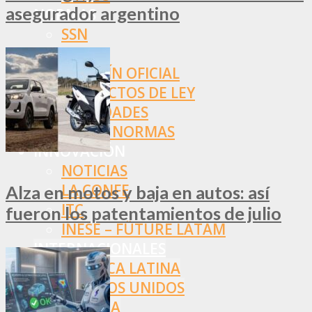
asegurador argentino
NORMAS
SSN
SRT
BOLETÍN OFICIAL
PROYECTOS DE LEY
SOCIEDADES
OTRAS NORMAS
INNOVACIÓN
NOTICIAS
LA CONFE
Alza en motos y baja en autos: así
ITC
fueron los patentamientos de julio
INESE – FÜTURE LATAM
INTERNACIONALES
AMÉRICA LATINA
ESTADOS UNIDOS
EUROPA