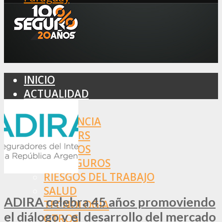
INICIO
ACTUALIDAD
MERCADO
ASISTENCIA
BROKERS
SEGUROS
REASEGUROS
RIESGOS DEL TRABAJO
SALUD
ADIRA celebra 45 años promoviendo
TECNOLOGÍA
el diálogo y el desarrollo del mercado
OTROS