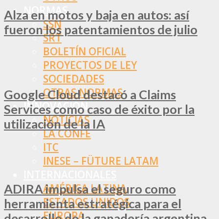
NORMAS
Alza en motos y baja en autos: así
SSN
fueron los patentamientos de julio
SRT
BOLETÍN OFICIAL
PROYECTOS DE LEY
SOCIEDADES
OTRAS NORMAS
Google Cloud destacó a Claims
INNOVACIÓN
Services como caso de éxito por la
NOTICIAS
utilización de la IA
LA CONFE
ITC
INESE – FÜTURE LATAM
INTERNACIONALES
ADIRA impulsa el seguro como
AMÉRICA LATINA
ESTADOS UNIDOS
herramienta estratégica para el
EUROPA
desarrollo de la ganadería argentina