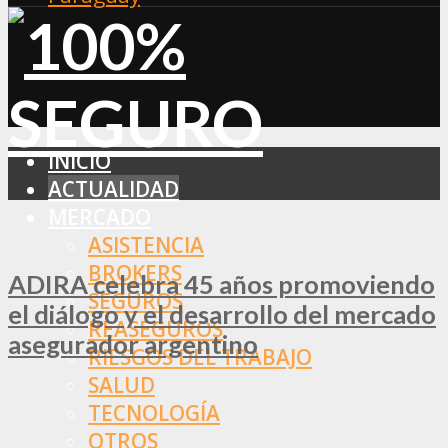
INICIO
ACTUALIDAD
MERCADO
ASISTENCIA
BROKERS
ADIRA celebra 45 años promoviendo
SEGUROS
el diálogo y el desarrollo del mercado
REASEGUROS
asegurador argentino
RIESGOS DEL TRABAJO
SALUD
TECNOLOGÍA
OTROS