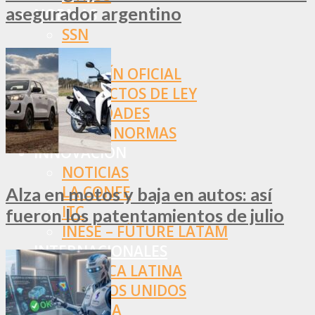
asegurador argentino
NORMAS
SSN
SRT
BOLETÍN OFICIAL
PROYECTOS DE LEY
SOCIEDADES
OTRAS NORMAS
INNOVACIÓN
NOTICIAS
LA CONFE
Alza en motos y baja en autos: así
ITC
fueron los patentamientos de julio
INESE – FÜTURE LATAM
INTERNACIONALES
AMÉRICA LATINA
ESTADOS UNIDOS
EUROPA