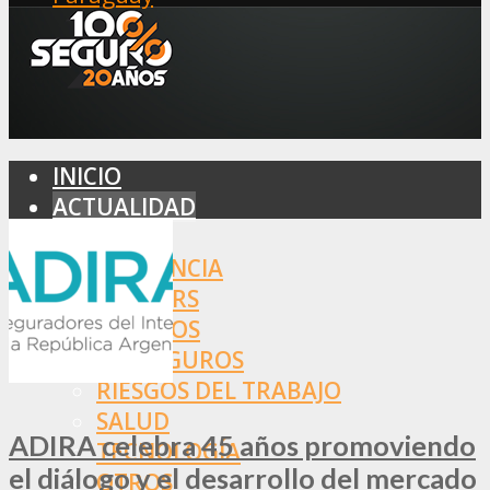
INICIO
ACTUALIDAD
MERCADO
ASISTENCIA
BROKERS
SEGUROS
REASEGUROS
RIESGOS DEL TRABAJO
SALUD
ADIRA celebra 45 años promoviendo
TECNOLOGÍA
el diálogo y el desarrollo del mercado
OTROS