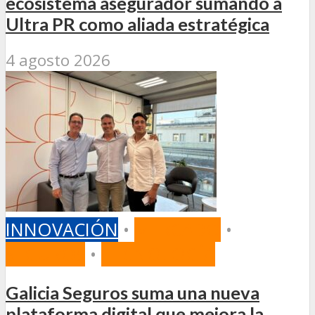
ecosistema asegurador sumando a
Ultra PR como aliada estratégica
4 agosto 2026
INNOVACIÓN
•
MERCADO
•
SEGUROS
•
TECNOLOGÍA
Galicia Seguros suma una nueva
plataforma digital que mejora la