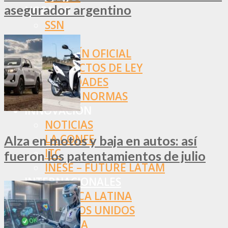
asegurador argentino
NORMAS
SSN
SRT
BOLETÍN OFICIAL
PROYECTOS DE LEY
SOCIEDADES
OTRAS NORMAS
INNOVACIÓN
NOTICIAS
LA CONFE
Alza en motos y baja en autos: así
ITC
fueron los patentamientos de julio
INESE – FÜTURE LATAM
INTERNACIONALES
AMÉRICA LATINA
ESTADOS UNIDOS
EUROPA