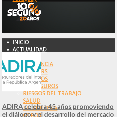
INICIO
ACTUALIDAD
MERCADO
ASISTENCIA
BROKERS
SEGUROS
REASEGUROS
RIESGOS DEL TRABAJO
SALUD
ADIRA celebra 45 años promoviendo
TECNOLOGÍA
el diálogo y el desarrollo del mercado
OTROS