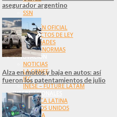
asegurador argentino
NORMAS
SSN
SRT
BOLETÍN OFICIAL
PROYECTOS DE LEY
SOCIEDADES
OTRAS NORMAS
INNOVACIÓN
NOTICIAS
LA CONFE
Alza en motos y baja en autos: así
ITC
fueron los patentamientos de julio
INESE – FÜTURE LATAM
INTERNACIONALES
AMÉRICA LATINA
ESTADOS UNIDOS
EUROPA