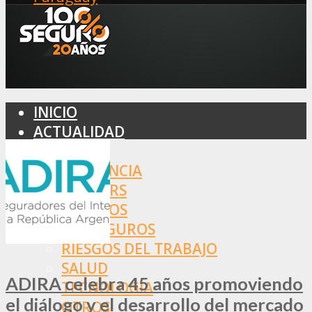
INICIO
ACTUALIDAD
MERCADO
ASISTENCIA
BROKERS
SEGUROS
REASEGUROS
RIESGOS DEL TRABAJO
SALUD
ADIRA celebra 45 años promoviendo
TECNOLOGÍA
el diálogo y el desarrollo del mercado
OTROS