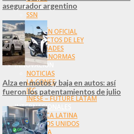
asegurador argentino
NORMAS
SSN
SRT
BOLETÍN OFICIAL
PROYECTOS DE LEY
SOCIEDADES
OTRAS NORMAS
INNOVACIÓN
NOTICIAS
LA CONFE
Alza en motos y baja en autos: así
ITC
fueron los patentamientos de julio
INESE – FÜTURE LATAM
INTERNACIONALES
AMÉRICA LATINA
ESTADOS UNIDOS
EUROPA