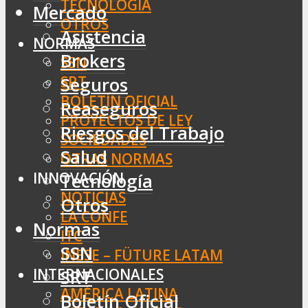
TECNOLOGÍA
Mercado
OTROS
Asistencia
NORMAS
Brokers
SSN
SRT
Seguros
BOLETÍN OFICIAL
Reaseguros
PROYECTOS DE LEY
Riesgos del Trabajo
SOCIEDADES
Salud
OTRAS NORMAS
INNOVACIÓN
Tecnología
NOTICIAS
Otros
LA CONFE
Normas
ITC
SSN
INESE – FÜTURE LATAM
INTERNACIONALES
SRT
AMÉRICA LATINA
Boletín Oficial