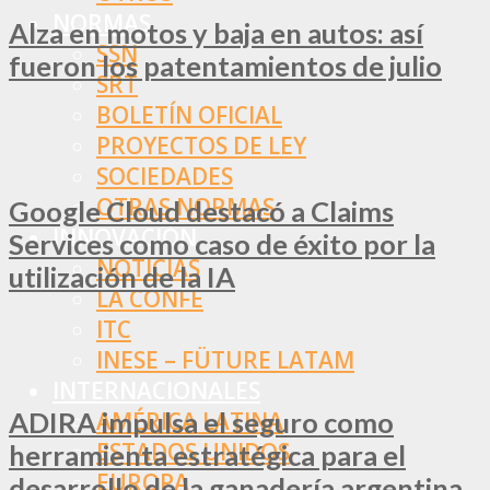
NORMAS
Alza en motos y baja en autos: así
SSN
fueron los patentamientos de julio
SRT
BOLETÍN OFICIAL
PROYECTOS DE LEY
SOCIEDADES
OTRAS NORMAS
Google Cloud destacó a Claims
INNOVACIÓN
Services como caso de éxito por la
NOTICIAS
utilización de la IA
LA CONFE
ITC
INESE – FÜTURE LATAM
INTERNACIONALES
ADIRA impulsa el seguro como
AMÉRICA LATINA
ESTADOS UNIDOS
herramienta estratégica para el
EUROPA
desarrollo de la ganadería argentina