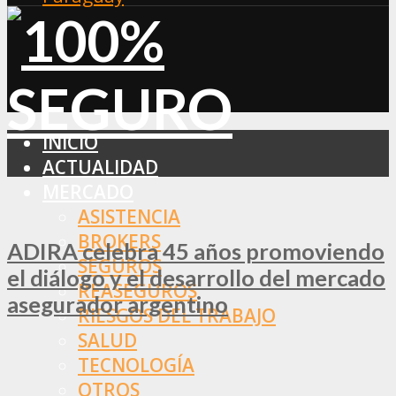
INICIO
ACTUALIDAD
MERCADO
ASISTENCIA
BROKERS
ADIRA celebra 45 años promoviendo
SEGUROS
el diálogo y el desarrollo del mercado
REASEGUROS
asegurador argentino
RIESGOS DEL TRABAJO
SALUD
TECNOLOGÍA
OTROS