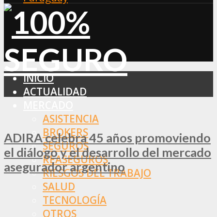
INICIO
ACTUALIDAD
MERCADO
ASISTENCIA
BROKERS
ADIRA celebra 45 años promoviendo
SEGUROS
el diálogo y el desarrollo del mercado
REASEGUROS
asegurador argentino
RIESGOS DEL TRABAJO
SALUD
TECNOLOGÍA
OTROS