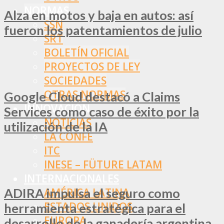
NORMAS
Alza en motos y baja en autos: así
SSN
fueron los patentamientos de julio
SRT
BOLETÍN OFICIAL
PROYECTOS DE LEY
SOCIEDADES
OTRAS NORMAS
Google Cloud destacó a Claims
INNOVACIÓN
Services como caso de éxito por la
NOTICIAS
utilización de la IA
LA CONFE
ITC
INESE – FÜTURE LATAM
INTERNACIONALES
ADIRA impulsa el seguro como
AMÉRICA LATINA
ESTADOS UNIDOS
herramienta estratégica para el
EUROPA
desarrollo de la ganadería argentina