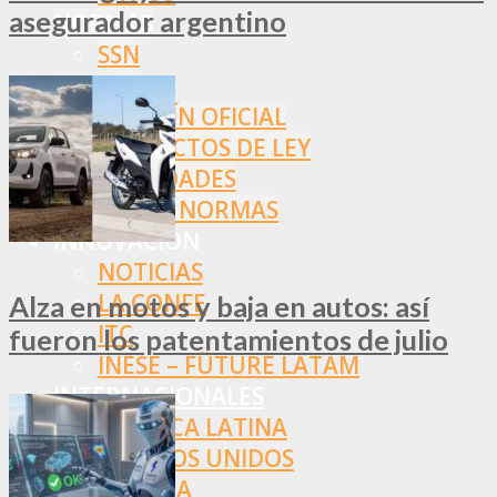
asegurador argentino
NORMAS
SSN
SRT
BOLETÍN OFICIAL
PROYECTOS DE LEY
SOCIEDADES
OTRAS NORMAS
INNOVACIÓN
NOTICIAS
LA CONFE
Alza en motos y baja en autos: así
ITC
fueron los patentamientos de julio
INESE – FÜTURE LATAM
INTERNACIONALES
AMÉRICA LATINA
ESTADOS UNIDOS
EUROPA