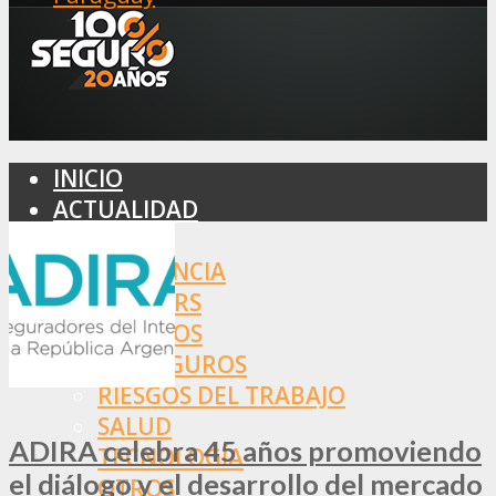
INICIO
ACTUALIDAD
MERCADO
ASISTENCIA
BROKERS
SEGUROS
REASEGUROS
RIESGOS DEL TRABAJO
SALUD
ADIRA celebra 45 años promoviendo
TECNOLOGÍA
el diálogo y el desarrollo del mercado
OTROS