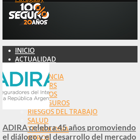
INICIO
ACTUALIDAD
MERCADO
ASISTENCIA
BROKERS
SEGUROS
REASEGUROS
RIESGOS DEL TRABAJO
SALUD
ADIRA celebra 45 años promoviendo
TECNOLOGÍA
el diálogo y el desarrollo del mercado
OTROS