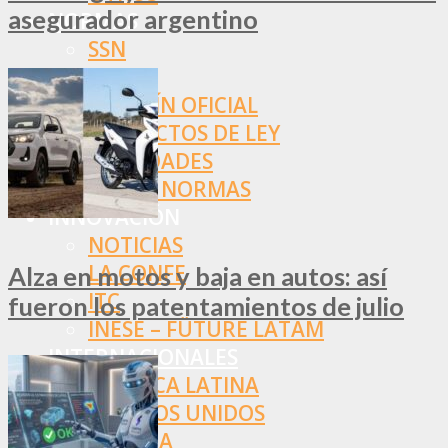
asegurador argentino
NORMAS
SSN
SRT
BOLETÍN OFICIAL
PROYECTOS DE LEY
SOCIEDADES
OTRAS NORMAS
INNOVACIÓN
NOTICIAS
LA CONFE
Alza en motos y baja en autos: así
ITC
fueron los patentamientos de julio
INESE – FÜTURE LATAM
INTERNACIONALES
AMÉRICA LATINA
ESTADOS UNIDOS
EUROPA