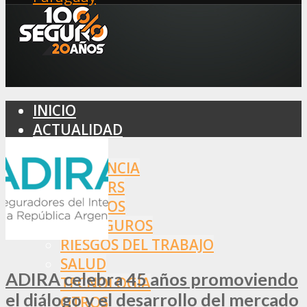
INICIO
ACTUALIDAD
MERCADO
ASISTENCIA
BROKERS
SEGUROS
REASEGUROS
RIESGOS DEL TRABAJO
SALUD
ADIRA celebra 45 años promoviendo
TECNOLOGÍA
el diálogo y el desarrollo del mercado
OTROS