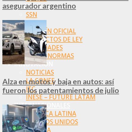
asegurador argentino
NORMAS
SSN
SRT
BOLETÍN OFICIAL
PROYECTOS DE LEY
SOCIEDADES
OTRAS NORMAS
INNOVACIÓN
NOTICIAS
LA CONFE
Alza en motos y baja en autos: así
ITC
fueron los patentamientos de julio
INESE – FÜTURE LATAM
INTERNACIONALES
AMÉRICA LATINA
ESTADOS UNIDOS
EUROPA