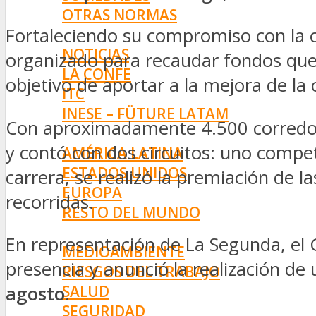
OTRAS NORMAS
Fortaleciendo su compromiso con la 
INNOVACIÓN
NOTICIAS
organizado para recaudar fondos que 
LA CONFE
objetivo de aportar a la mejora de la
ITC
INESE – FÜTURE LATAM
Con aproximadamente 4.500 corredore
INTERNACIONALES
y contó con dos circuitos: uno competit
AMÉRICA LATINA
ESTADOS UNIDOS
carrera, se realizó la premiación de l
EUROPA
recorridas.
RESTO DEL MUNDO
PREVENCIÓN
En representación de La Segunda, el G
MEDIOAMBIENTE
presencia y anunció la realización de
RIESGOS DEL TRABAJO
SALUD
agosto
.
SEGURIDAD