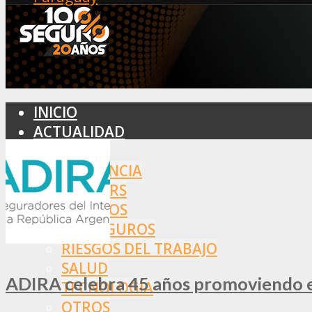
INICIO
ACTUALIDAD
MERCADO
ASISTENCIA
BROKERS
SEGUROS
REASEGUROS
RIESGOS DEL TRABAJO
SALUD
ADIRA celebra 45 años promoviendo el
TECNOLOGÍA
OTROS