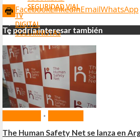
SEGURIDAD VIAL
Facebook
LinkedIn
Email
WhatsApp
TV
DIGITAL
Te podría interesar también
COLUMNISTAS
ESTADÍSTICAS
MERCADO
•
SEGUROS
The Human Safety Net se lanza en Arg