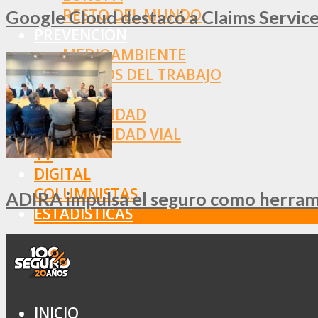
RESTO DEL MUNDO
Google Cloud destacó a Claims Services
PREVENCIÓN
MEDIOAMBIENTE
RIESGOS DEL TRABAJO
SALUD
SEGURIDAD
SEGURIDAD VIAL
TV
DIGITAL
COLUMNISTAS
ADIRA impulsa el seguro como herramie
ESTADÍSTICAS
INICIO