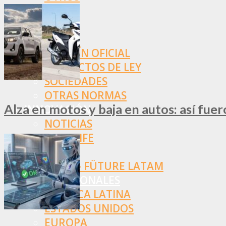
NORMAS
SSN
SRT
BOLETÍN OFICIAL
PROYECTOS DE LEY
SOCIEDADES
OTRAS NORMAS
Alza en motos y baja en autos: así fue
INNOVACIÓN
NOTICIAS
LA CONFE
ITC
INESE – FÜTURE LATAM
INTERNACIONALES
AMÉRICA LATINA
ESTADOS UNIDOS
EUROPA