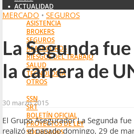
ACTUALIDAD
MERCADO
•
SEGUROS
MERCADO
ASISTENCIA
BROKERS
SEGUROS
La Segunda fue
REASEGUROS
RIESGOS DEL TRABAJO
la carrera de 
SALUD
TECNOLOGÍA
OTROS
NORMAS
SSN
30 marzo 2015
SRT
BOLETÍN OFICIAL
El Grupo Asegurador La Segunda fue 
PROYECTOS DE LEY
realizó el pasado domingo, 29 de marz
SOCIEDADES