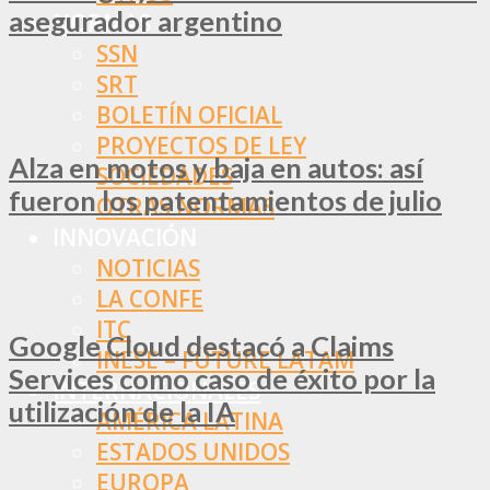
asegurador argentino
NORMAS
SSN
SRT
BOLETÍN OFICIAL
PROYECTOS DE LEY
Alza en motos y baja en autos: así
SOCIEDADES
fueron los patentamientos de julio
OTRAS NORMAS
INNOVACIÓN
NOTICIAS
LA CONFE
ITC
Google Cloud destacó a Claims
INESE – FÜTURE LATAM
Services como caso de éxito por la
INTERNACIONALES
utilización de la IA
AMÉRICA LATINA
ESTADOS UNIDOS
EUROPA