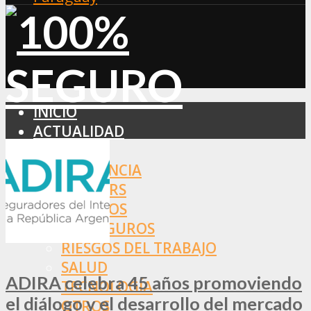
INICIO
ACTUALIDAD
MERCADO
ASISTENCIA
BROKERS
SEGUROS
REASEGUROS
RIESGOS DEL TRABAJO
SALUD
ADIRA celebra 45 años promoviendo
TECNOLOGÍA
el diálogo y el desarrollo del mercado
OTROS