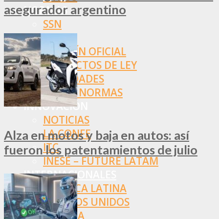
asegurador argentino
NORMAS
SSN
SRT
BOLETÍN OFICIAL
PROYECTOS DE LEY
SOCIEDADES
OTRAS NORMAS
INNOVACIÓN
NOTICIAS
LA CONFE
Alza en motos y baja en autos: así
ITC
fueron los patentamientos de julio
INESE – FÜTURE LATAM
INTERNACIONALES
AMÉRICA LATINA
ESTADOS UNIDOS
EUROPA