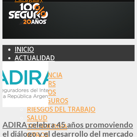
INICIO
ACTUALIDAD
MERCADO
ASISTENCIA
BROKERS
SEGUROS
REASEGUROS
RIESGOS DEL TRABAJO
SALUD
ADIRA celebra 45 años promoviendo
TECNOLOGÍA
el diálogo y el desarrollo del mercado
OTROS