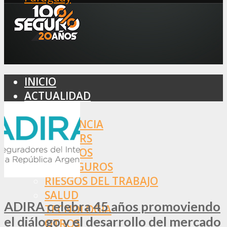
INICIO
ACTUALIDAD
MERCADO
ASISTENCIA
BROKERS
SEGUROS
REASEGUROS
RIESGOS DEL TRABAJO
SALUD
ADIRA celebra 45 años promoviendo
TECNOLOGÍA
el diálogo y el desarrollo del mercado
OTROS