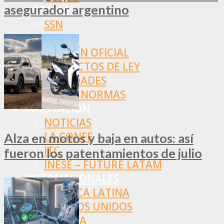
asegurador argentino
NORMAS
SSN
SRT
BOLETÍN OFICIAL
PROYECTOS DE LEY
SOCIEDADES
OTRAS NORMAS
INNOVACIÓN
NOTICIAS
LA CONFE
Alza en motos y baja en autos: así
ITC
fueron los patentamientos de julio
INESE – FÜTURE LATAM
INTERNACIONALES
AMÉRICA LATINA
ESTADOS UNIDOS
EUROPA