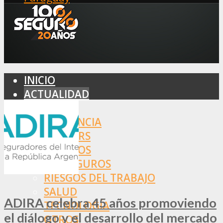
INICIO
ACTUALIDAD
MERCADO
ASISTENCIA
BROKERS
SEGUROS
REASEGUROS
RIESGOS DEL TRABAJO
SALUD
ADIRA celebra 45 años promoviendo
TECNOLOGÍA
el diálogo y el desarrollo del mercado
OTROS