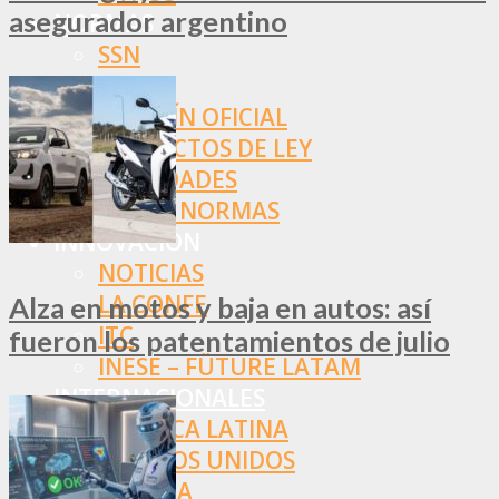
asegurador argentino
NORMAS
SSN
SRT
BOLETÍN OFICIAL
PROYECTOS DE LEY
SOCIEDADES
OTRAS NORMAS
INNOVACIÓN
NOTICIAS
LA CONFE
Alza en motos y baja en autos: así
ITC
fueron los patentamientos de julio
INESE – FÜTURE LATAM
INTERNACIONALES
AMÉRICA LATINA
ESTADOS UNIDOS
EUROPA