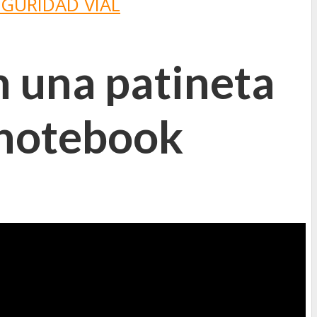
EGURIDAD VIAL
n una patineta
 notebook