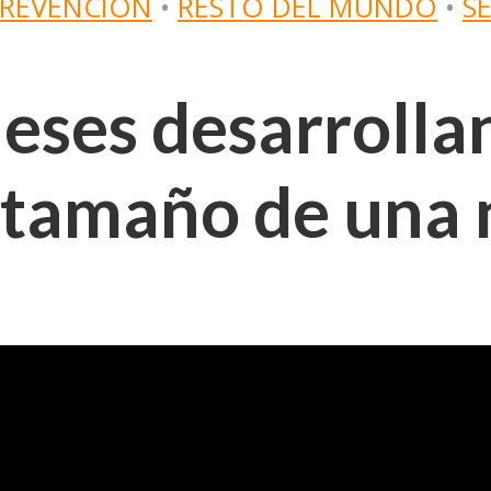
PREVENCIÓN
•
RESTO DEL MUNDO
•
S
eses desarrolla
 tamaño de una