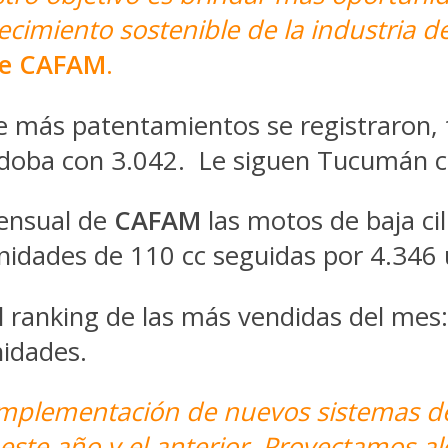
cimiento sostenible de la industria d
 de CAFAM
.
de más patentamientos se registraron, 
rdoba con 3.042. Le siguen Tucumán c
mensual de
CAFAM
las motos de baja ci
nidades de 110 cc seguidas por 4.346 
a el ranking de las más vendidas del me
nidades.
implementación de nuevos sistemas d
este año y el anterior. Proyectamos al