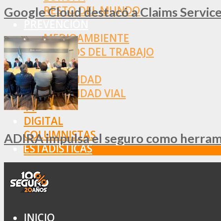
RESTO DEL MUNDO
Google Cloud destacó a Claims Services
PREVENCIÓN
MEDIOAMBIENTE
RIESGOS DEL TRABAJO
SALUD
SEGURIDAD
SEGURIDAD VIAL
TV
DIGITAL
COLUMNISTAS
ADIRA impulsa el seguro como herramie
ESTADÍSTICAS
INICIO