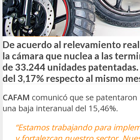
SEGURIDAD VIAL
TV
DIGITAL
COLUMNISTAS
ESTADÍSTICAS
De acuerdo al relevamiento rea
la cámara que nuclea a las termi
de 33.244 unidades patentadas. 
del 3,17% respecto al mismo mes
CAFAM
comunicó que se patentaron u
una baja interanual del 15,46%.
“Estamos trabajando para implem
y fortalezcan nuestro sector. Nue