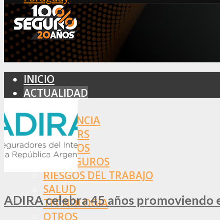
INICIO
ACTUALIDAD
MERCADO
ASISTENCIA
BROKERS
SEGUROS
REASEGUROS
RIESGOS DEL TRABAJO
SALUD
ADIRA celebra 45 años promoviendo el
TECNOLOGÍA
OTROS