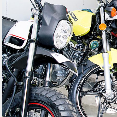
OTRAS NORMAS
INNOVACIÓN
NOTICIAS
LA CONFE
ITC
INESE – FÜTURE LATAM
INTERNACIONALES
AMÉRICA LATINA
ESTADOS UNIDOS
EUROPA
RESTO DEL MUNDO
PREVENCIÓN
MEDIOAMBIENTE
RIESGOS DEL TRABAJO
SALUD
SEGURIDAD