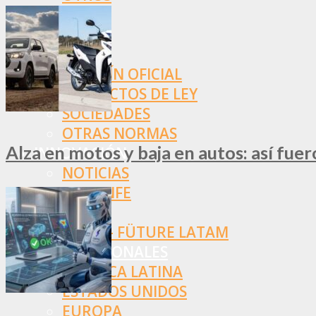
NORMAS
SSN
SRT
BOLETÍN OFICIAL
PROYECTOS DE LEY
SOCIEDADES
OTRAS NORMAS
Alza en motos y baja en autos: así fue
INNOVACIÓN
NOTICIAS
LA CONFE
ITC
INESE – FÜTURE LATAM
INTERNACIONALES
AMÉRICA LATINA
ESTADOS UNIDOS
EUROPA