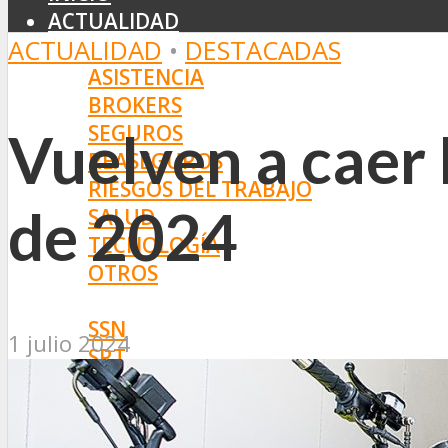
ACTUALIDAD
ACTUALIDAD
•
DESTACADAS
MERCADO
ASISTENCIA
BROKERS
SEGUROS
Vuelven a caer 
REASEGUROS
RIESGOS DEL TRABAJO
de 2024
SALUD
TECNOLOGÍA
OTROS
NORMAS
SSN
1 julio 2024
SRT
BOLETÍN OFICIAL
PROYECTOS DE LEY
SOCIEDADES