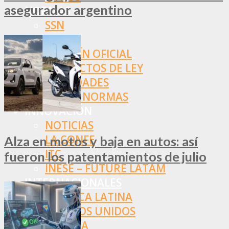
asegurador argentino
NORMAS
SSN
SRT
BOLETÍN OFICIAL
PROYECTOS DE LEY
SOCIEDADES
OTRAS NORMAS
INNOVACIÓN
NOTICIAS
LA CONFE
Alza en motos y baja en autos: así
ITC
fueron los patentamientos de julio
INESE – FÜTURE LATAM
INTERNACIONALES
AMÉRICA LATINA
ESTADOS UNIDOS
EUROPA