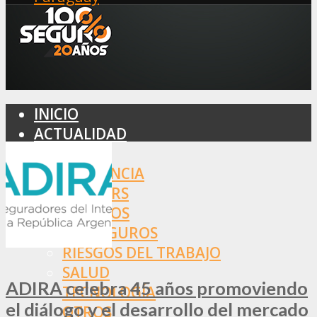
INICIO
ACTUALIDAD
MERCADO
ASISTENCIA
BROKERS
SEGUROS
REASEGUROS
RIESGOS DEL TRABAJO
SALUD
ADIRA celebra 45 años promoviendo
TECNOLOGÍA
el diálogo y el desarrollo del mercado
OTROS